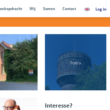
oekopdracht
Wij
Samen
Contact
Log in
TERUG
Foto's
Interesse?