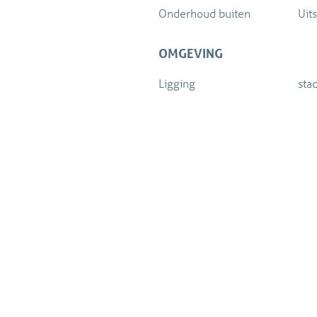
ng heeft achtergelaten. Een
2001/r_NL.IMRO.0503.BP00
Onderhoud buiten
Uit
en, bijbehorende besloten en
Er mag helaas niet gewoond w
 met veel mogelijkheden voor
U dient zelf bestemmingsond
OMGEVING
DISCLAIMER
Ligging
sta
 BTW belast
Deze informatie is door ons 
echter geen enkele aansprake
t BTW belast
anderszins, dan wel de gevol
indicatief.