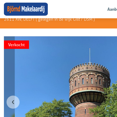
Björnd Arendsen
Kalverbos 20 22
Aanb
2611 XW, DELFT (
gelegen in de wijk Gist / DSM
)
Verkocht
‹