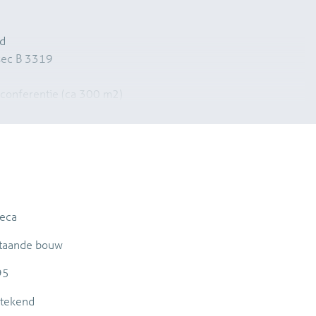
d
 sec B 3319
n conferentie (ca 300 m2)
eca
 en 500m2 aan ruime gangen (geen grote open ruimte)
 sec B 3352
taande bouw
95
stekend