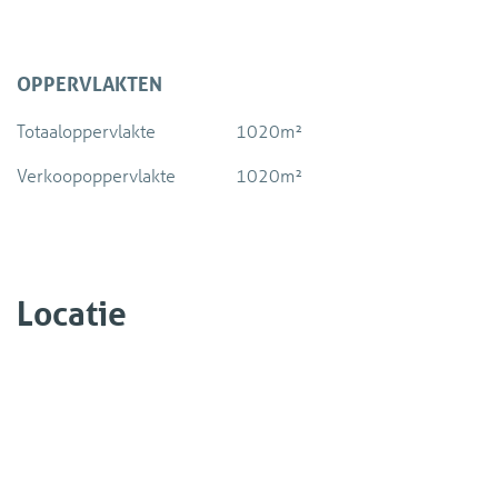
waarbij het water in de jaren een kunstzinnige muurschilderi
bijzonder schouwspel. En dan de rust in het daarboven geleg
omheinde tuin van bijna 1400 m2. Een prachtige combinatie
OPPERVLAKTEN
de creatieve ondernemer.
Totaaloppervlakte
1020m²
Koopsom watertoren en pomphuis € 950.000,- K.K deels met
Verkoopoppervlakte
1020m²
Koopsom voor alleen de watertoren € 675.000,- K.K deels me
Watertoren
Locatie