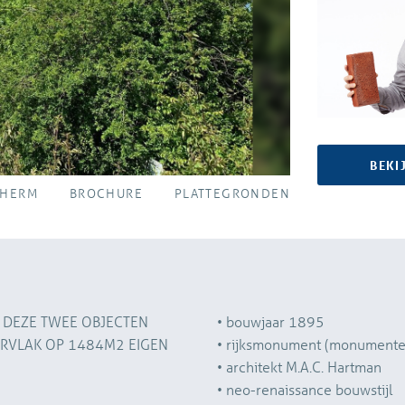
BEKI
CHERM
BROCHURE
PLATTEGRONDEN
 DEZE TWEE OBJECTEN
• bouwjaar 1895
ERVLAK OP 1484M2 EIGEN
• rijksmonument (monument
• architekt M.A.C. Hartman
• neo-renaissance bouwstijl