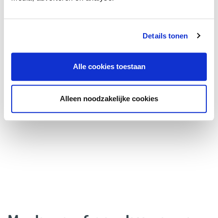
opzegtermijn
HUURBETALINGSPERIODE
Details tonen
Per maand
Alle cookies toestaan
WAARBORGSOM/BANKGARANTIE
Alleen noodzakelijke cookies
2 maanden huur
HUURPRIJSAANPASSING
Jaarlijkse verhoging, voor het eerst één jaar na
huuringangsdatum, op basis van de wijziging van het
maandprijsindexcijfer volgens de consumentenprijsindex
CPI-allehuishoudens (2000=100), gepubliceerd door het
C.B.S.