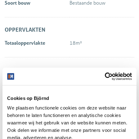
Soort bouw
Bestaande bouw
De locatie van het pand is zeer bijzonder door de ligging
aan de rand van de binnenstad, aan een fraai park, goed
bereikbaar via openbaar vervoer (en auto), ca. 1 kilometer
OPPERVLAKTEN
van Station Delft maar op 100m van bus en tramhalte !
Totaaloppervlakte
18m²
SERVICEKOSTEN
€ 28,= P/M2 JAAR EXCL. BTW .
De servicekosten zijn inclusief gemeentelijke belastingen,
Locatie
nutsvoorzieningen zoals gas, water en elektriciteit en
services als schoonmaak van de algemene ruimten en afval
Cookies op Björnd
containers.
We plaatsen functionele cookies om deze website naar
behoren te laten functioneren en analytische cookies
HUURTERMIJN
waarmee wij het gebruik van de website kunnen meten.
Ook delen we informatie met onze partners voor social
Minimaal 1 jaar, per jaar verlenging met 3 maanden
media, adverteren en analyse.