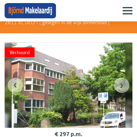
Nieuwe Plantage 28 3E 18M2
2611 XJ, DELFT (
gelegen in de wijk Binnenstad
)
Verhuurd
‹
›
€ 297 p.m.