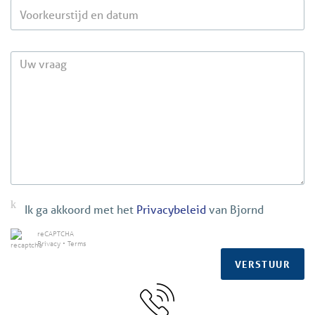
aftrekgerechtigde prestaties, dan wordt de kale huurprijs
met ingang van de datum waarop de optiebeschikking is
vervallen, verhoogd met een nader door de eigenaar te
bepalen percentage
Ik ga akkoord met het
Privacybeleid
van Bjornd
reCAPTCHA
Privacy
•
Terms
VERSTUUR