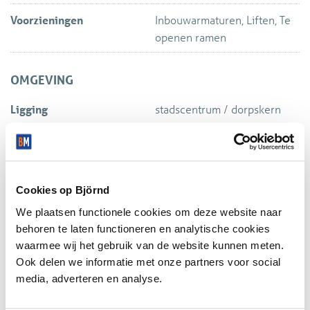
- Nachtveiligheidsdienst en bewaking;
Voorzieningen
Inbouwarmaturen, Liften, Te
- Administratie ad. 5% over de hierboven genoemde
openen ramen
levering en diensten.
OMGEVING
Staat van oplevering:
Ligging
stadscentrum / dorpskern
In de huidige staat, onder andere voorzien van:
- Liften;
- Inbouwarmaturen;
- Te openen ramen;
- Toiletgroep:
Cookies op Björnd
- Pantry;
Locatie
We plaatsen functionele cookies om deze website naar
behoren te laten functioneren en analytische cookies
Bankgarantie:
waarmee wij het gebruik van de website kunnen meten.
Huurder dient aan verhuurder een onherroepelijke ROZ-
Ook delen we informatie met onze partners voor social
bankgarantie te stellen of waarborgsom te storten ter
media, adverteren en analyse.
grootte van drie maanden huur, servicekosten alsmede de
hierover verschuldigde omzetbelasting.