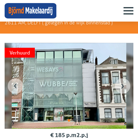
Phoenixstraat 60 A
2611 AM, DELFT (
gelegen in de wijk Binnenstad
)
Verhuurd
‹
›
€ 185 p.m2.p.j