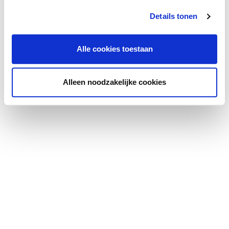
Details tonen
Huurindexering:
Jaarlijks, op basis van de wijziging van het prijsindexcijfer
volgens de Consumentenprijsindex (CPI) reeks CPI-Alle
Alle cookies toestaan
Huishoudens (2015=100), gepubliceerd door het Centraal
Bureau voor de Statistiek (CBS).
Alleen noodzakelijke cookies
Omzetbelasting:
Verhuurder wenst te opteren voor BTW-belaste huur en
verhuur. Ingeval huurder niet aan de gestelde criteria voor
belaste verhuur voldoet, wordt de huurprijs verhoogd ter
compensatie van de gevolgen van het vervallen van de
mogelijkheid om te opteren voor BTW-belaste huur.
Huurovereenkomst:
Huurovereenkomst op basis van het standaard model van
de Raad voor Onroerende Zaken (ROZ),