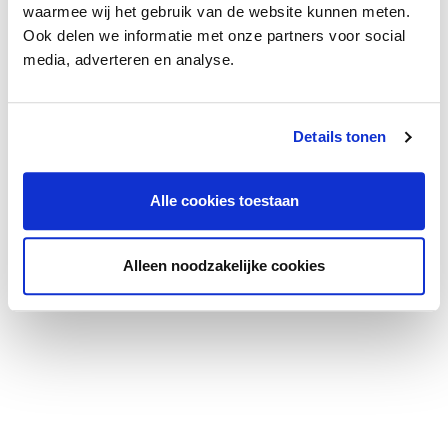
waarmee wij het gebruik van de website kunnen meten.
Ondanks de zorg die wij aan de informatie besteed
Ook delen we informatie met onze partners voor social
hebben, aanvaarden wij geen aansprakelijkheid voor
media, adverteren en analyse.
Locatie
schade als gevolg van onvolledigheid, actualiteit of
onjuistheid. Bovenstaande informatie mag niet worden
beschouwd als een aanbieding of offerte.
Details tonen
Wij raden u aan gebruik te maken van uw eigen NVM
Alle cookies toestaan
aanhuur makelaar, wij treden op voor de verhuurder !
Alleen noodzakelijke cookies