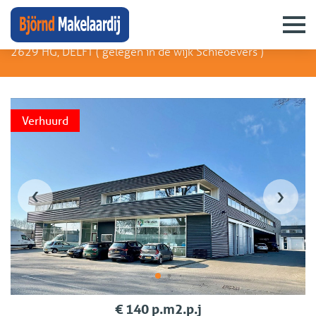
Rotterdamseweg 386 B 1
2629 HG, DELFT (
gelegen in de wijk Schieoevers
)
Verhuurd
‹
›
€ 140 p.m2.p.j