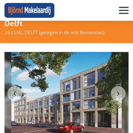
Kruisstraat - winkel/horeca unit(s),
Delft
2611ML, DELFT (
gelegen in de wijk Binnenstad
)
‹
›