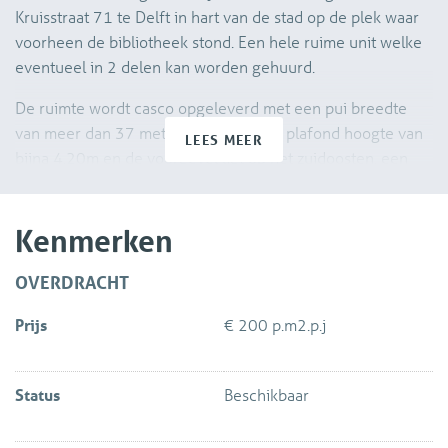
Kruisstraat 71 te Delft in hart van de stad op de plek waar
voorheen de bibliotheek stond. Een hele ruime unit welke
eventueel in 2 delen kan worden gehuurd.
De ruimte wordt casco opgeleverd met een pui breedte
van meer dan 37 meter met een vrije plafond hoogte van
LEES MEER
bijna 4.20m en de voorgevel ligt op het zuidoosten, een
heerlijke ruimte met veel daglicht en zichtbaarheid dus!
In de direct omgeving zijn gevestigd, ABNAMRO, blokker,
Kenmerken
Nelson, Puur voetbal, Hema en vele ketenbedrijven.
Gelegen op ca. 125 meter van de Beestenmarkt.
OVERDRACHT
Op korte afstand liggen 2 parkeergarages: De nabijgelegen
Prijs
€ 200 p.m2.p.j
Zuidpoortgarage en het naastgelegen Yper parkeerdek!
HUURTERMIJN Minimaal 5 jaar + 5 optie jaren andere
Status
Beschikbaar
termijnen in overleg maar mogelijk !
OPLEVERINGSNIVEAU CASCO