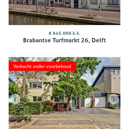
€ 845.000 k.k.
Brabantse Turfmarkt 26, Delft
Verkocht onder voorbehoud
‹
›