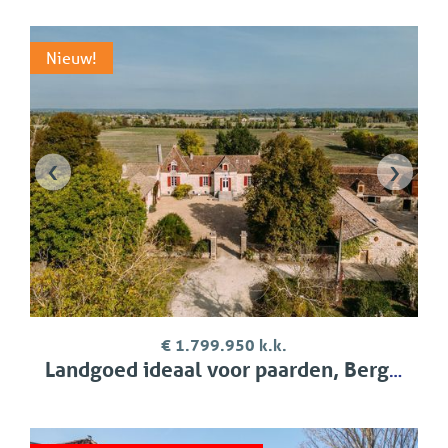
Nieuw!
‹
›
€ 1.799.950 k.k.
Landgoed ideaal voor paarden, Bergerac