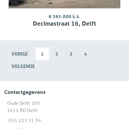
€ 585.000 k.k.
Decimastraat 16, Delft
VORIGE
1
2
3
4
VOLGENDE
Contactgegevens
Oude Delft 103
2611 BD Delft
015 213 51 39