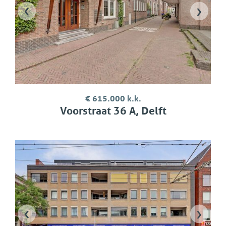
‹
›
€ 615.000 k.k.
Voorstraat 36 A, Delft
‹
›