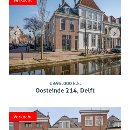
‹
›
€ 695.000 k.k.
Oosteinde 214, Delft
Verkocht