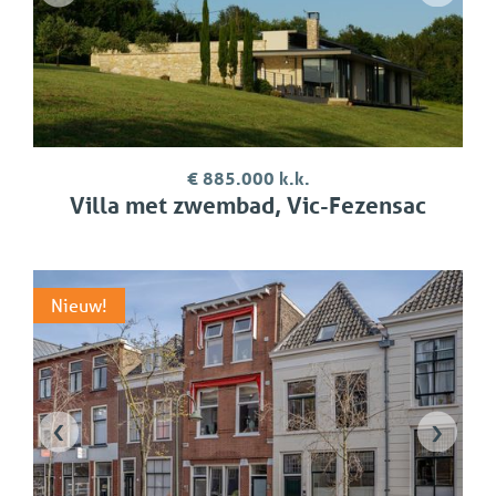
€ 885.000 k.k.
Villa met zwembad, Vic-Fezensac
Nieuw!
‹
›