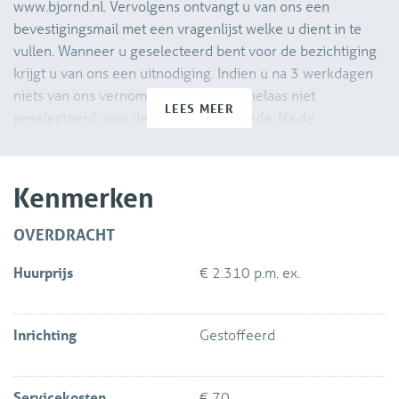
www.bjornd.nl. Vervolgens ontvangt u van ons een
bevestigingsmail met een vragenlijst welke u dient in te
vullen. Wanneer u geselecteerd bent voor de bezichtiging
krijgt u van ons een uitnodiging. Indien u na 3 werkdagen
niets van ons vernomen heeft bent u helaas niet
LEES MEER
geselecteerd voor de bezichtigingsronde. Na de
bezichtiging dient u ons ook weer per e-mail te laten
weten of u daadwerkelijk interesse heeft om de woning te
huren. Wij zullen uw verzoek aan de verhuurder
Kenmerken
voorleggen.
OVERDRACHT
Direct naast het station van Delft en met de binnenstad op
Huurprijs
€ 2.310 p.m. ex.
loopafstand, met vele restaurants en winkels om de hoek, is
in 2021 aan de Houttuinen het complex “Vermeer Living”
gerealiseerd. Vermeer is een kleinschalig
Inrichting
Gestoffeerd
appartementencomplex verdeeld in 3 gebouwdelen
(Vermilion, Bone Black & Ivory) met ieder een eigen
portiek-ontsluiting en telt in totaal 62
Servicekosten
€ 70