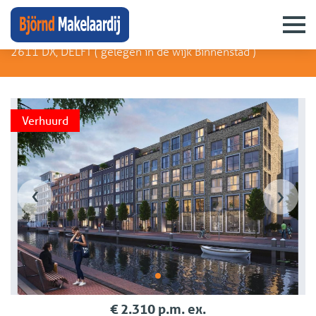
Houttuinen 42 A
2611 DX, DELFT (
gelegen in de wijk Binnenstad
)
Verhuurd
‹
›
€ 2.310 p.m. ex.