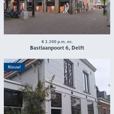
landlord.
If the landlord agrees, we will draw up a rental contract in
accordance with the Real Estate Council model. We will
send this to you by email for approval, after which we will
schedule an appointment for signing as well as an
appointment for the delivery inspection of the property
€ 2.200 p.m. ex.
you rented (you will then receive the key from us).
Bastiaanpoort 6, Delft
Nieuw!