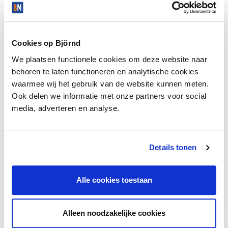
you will find the two bedrooms. The apartment has a
balcony at both the front and rear.
Cookies op Björnd
Voorwaarden:
- Te huur voor maximaal 1 (werkzaam) persoon of een stel,
We plaatsen functionele cookies om deze website naar
geen studenten, PHD stel is mogelijk
behoren te laten functioneren en analytische cookies
waarmee wij het gebruik van de website kunnen meten.
- 1 maand waarborgsom betaalbaar voor de aanvang van
Ook delen we informatie met onze partners voor social
het huurcontract
media, adverteren en analyse.
- De huur moet voor de 1e van de betreffende maand op
de rekening staan van de verhuurder
- Er worden geen uitlatingen gedaan over het
toewijzingsbeleid
Details tonen
- Minimaal huurcontract van 12 maanden
- 1 maand kijkrecht voor de verhuurder bij beëindiging van
Alle cookies toestaan
het huurcontract
- Huisdieren zijn niet toegestaan
- ROZ huurcontract (www.roz.nl)
Alleen noodzakelijke cookies
- Er mag niet gerookt worden en er mogen geen