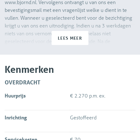
www.bjornd.nl. Vervolgens ontvangt u van ons een
bevestigingsmail met een vragenlijst welke u dient in te
vullen. Wanneer u geselecteerd bent voor de bezichtiging
krijgt u van ons een uitnodiging. Indien u na 3 werkdagen
niets van ons vernomen heeft bent u helaas niet
LEES MEER
geselecteerd voor de bezichtigingsronde. Na de
bezichtiging dient u ons ook weer per e-mail te laten
weten of u daadwerkelijk interesse heeft om de woning te
huren. Wij zullen uw verzoek aan de verhuurder
Kenmerken
voorleggen.
OVERDRACHT
Direct naast het station van Delft en de binnenstad op
Huurprijs
€ 2.270 p.m. ex.
loopafstand, met vele restaurants en winkels om de hoek, is
aan de Houttuinen het complex “Vermeer Living”
gerealiseerd. Vermeer is een kleinschalig
Inrichting
Gestoffeerd
appartementencomplex verdeeld in 3 gebouwdelen
(Vermilion, Bone Black & Ivory) met ieder een eigen
portiekontsluiting en telt in totaal 62
Servicekosten
€ 70