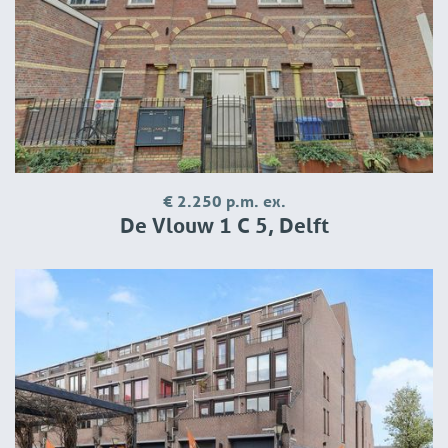
This is an offer from which no rights can be derived, as
changes are possible.
Are you interested in renting this property? We request
that you inform us by email (info@bjornd.nl) that you are
interested in a viewing appointment. We also ask you to
provide an explanation in this email about your current
situation: consider the family composition, your financial
€ 2.250 p.m. ex.
De Vlouw 1 C 5, Delft
situation and the reason that you are looking for a new
rental home.
We select the best three to ten candidates who we then
invite for a viewing. If you have not heard from us after 3
working days, you have unfortunately not been selected
for the viewing round. After the viewing, you must also let
us know by e-mail whether you are actually interested in
renting the property. We will submit your request to the