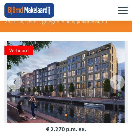
Houttuinen 66 D
2611 DX, DELFT (
gelegen in de wijk Binnenstad
)
Verhuurd
‹
›
€ 2.270 p.m. ex.