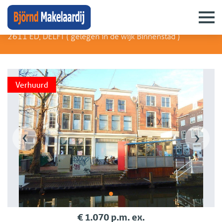
Koornmarkt 109
2611 ED, DELFT (
gelegen in de wijk Binnenstad
)
Verhuurd
‹
›
€ 1.070 p.m. ex.