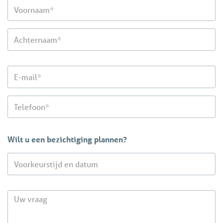
owner.
- As a tenant, you must be able to show that you are
sufficiently, financially stable throughout the entire length
of the rental agreement.
From this offer from which no rights can be obtained, since
changes are possible
Are you interested in renting this property? We ask you to
give a reaction by Funda, Pararius or www.bjornd.nl. You
will receive a confirmation email from us with a form that
Wilt u een bezichtiging plannen?
you must complete. If you are selected for the viewing, you
will receive an invitation from us. After the viewing, you
must also let us know by e-mail whether you are actually
interested in renting the house. We will submit your
request to the landlord. If you did not hear anything from
us after 3 working days, unfortunately, you have not been
selected for the viewing round.