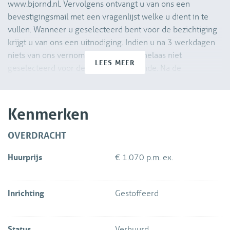
www.bjornd.nl. Vervolgens ontvangt u van ons een
bevestigingsmail met een vragenlijst welke u dient in te
vullen. Wanneer u geselecteerd bent voor de bezichtiging
krijgt u van ons een uitnodiging. Indien u na 3 werkdagen
niets van ons vernomen heeft bent u helaas niet
LEES MEER
geselecteerd voor de bezichtigingsronde. Na de
bezichtiging dient u ons ook weer per e-mail te laten
weten of u daadwerkelijk interesse heeft om de woning te
huren. Wij zullen uw verzoek aan de verhuurder
Kenmerken
voorleggen.
OVERDRACHT
Gestoffeerd 3-kamer appartement gelegen in een
Huurprijs
€ 1.070 p.m. ex.
grachtenpand aan een van de mooiste grachten in de
binnenstad van Delft. Lichte woonkamer met grote ramen
en fraai uitzicht op de gracht. Gelegen op 2e verdieping
Inrichting
Gestoffeerd
van een monumentaal pand. Huur is € 1.070,= per maand
exclusief G/W/E/TV en internet. Beschikbaar per direct.
Status
Verhuurd