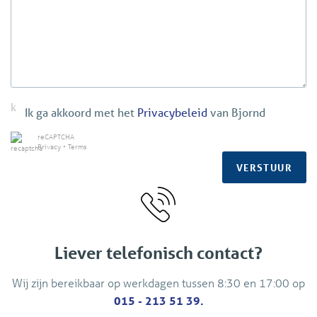
If the owner confirms the deal we will draft a rental
contract (Model Council of Immovable goods: www.roz.nl)
We present you a concept via email and schedule an
appointment for signing the contract and also an
appointment for inspection of your new home. We will
Ik ga akkoord met het
Privacybeleid
van Bjornd
inspect the place together with you and if all is well you
receive the key.
reCAPTCHA
Privacy
•
Terms
VERSTUUR
Liever telefonisch contact?
Wij zijn bereikbaar op werkdagen tussen 8:30 en 17:00 op
015 - 213 51 39.