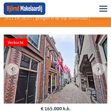
Molstraat 46 C
2611 EN, DELFT (
gelegen in de wijk Binnenstad
)
Verkocht
‹
›
€ 165.000 k.k.