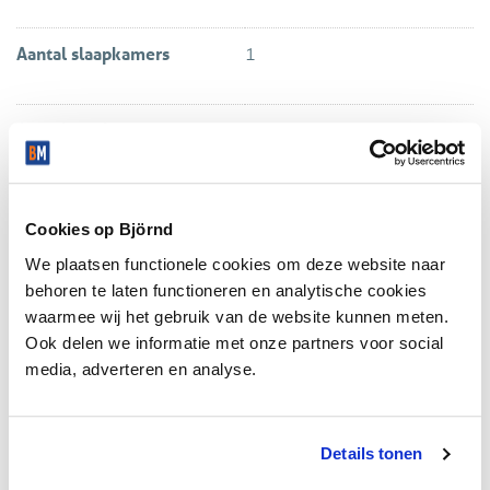
Aantal slaapkamers
1
Aantal verdiepingen
1
ENERGIE
Cookies op Björnd
We plaatsen functionele cookies om deze website naar
Energielabel
C
behoren te laten functioneren en analytische cookies
waarmee wij het gebruik van de website kunnen meten.
Ook delen we informatie met onze partners voor social
Isolatie
Dakisolatie, Muurisolatie,
media, adverteren en analyse.
Vloerisolatie, Dubbel glas
Warm water
C.V.-ketel, Elektrische boiler
eigendom
Details tonen