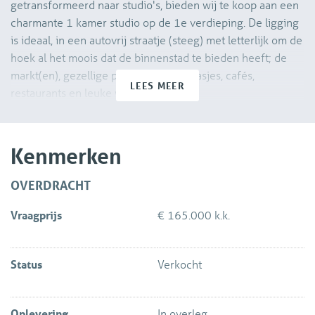
getransformeerd naar studio's, bieden wij te koop aan een
charmante 1 kamer studio op de 1e verdieping. De ligging
is ideaal, in een autovrij straatje (steeg) met letterlijk om de
hoek al het moois dat de binnenstad te bieden heeft; de
markt(en), gezellige pleintjes met terrasjes, cafés,
LEES MEER
restaurants en leuke winkels.
De indeling is als volgt:
Kenmerken
Begane grond:
Hoofdentree met trappenhuis naar de studio's.
OVERDRACHT
Vraagprijs
€ 165.000 k.k.
1e verdieping:
Algemene overloop met opstelplaats voor de wasmachine
en droger voor alle studio's.
Status
Verkocht
Entree van de studio met sfeervolle ruimte om in te leven.
Open keuken met net keukenblok voorzien van
Oplevering
In overleg