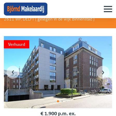
Raam 86
2611 WP, DELFT (
gelegen in de wijk Binnenstad
)
Verhuurd
‹
›
€ 1.900 p.m. ex.