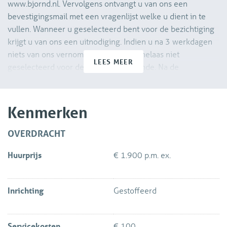
www.bjornd.nl. Vervolgens ontvangt u van ons een
bevestigingsmail met een vragenlijst welke u dient in te
vullen. Wanneer u geselecteerd bent voor de bezichtiging
krijgt u van ons een uitnodiging. Indien u na 3 werkdagen
niets van ons vernomen heeft bent u helaas niet
LEES MEER
geselecteerd voor de bezichtigingsronde. Na de
bezichtiging dient u ons ook weer per e-mail te laten
weten of u daadwerkelijk interesse heeft om de woning te
huren. Wij zullen uw verzoek aan de verhuurder
Kenmerken
voorleggen.
OVERDRACHT
Uitstekend onderhouden, gestoffeerd luxe 3 kamer
Huurprijs
€ 1.900 p.m. ex.
appartement op de eerste verdieping met ruim balkon en
in de kelder een eigen vaste parkeerplaats, een eigen
berging en een gezamenlijke fietsenberging. Gelegen in de
Inrichting
Gestoffeerd
voormalige TU bibliotheek in de binnenstad van Delft. Dit
prachtige pand combineert klassiek/oud met modern/strak.
Huur is
Servicekosten
€ 100