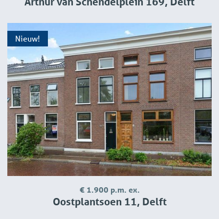
Arthur van Schendelplein 169, Delft
6. Statement from UWV about working past and most
recent income, available with your DigiD-code.
Nieuw!
If the owner confirms the deal we will draft a rental
contract (Model Council of Immovable goods: www.roz.nl)
We present you a concept via email and schedule an
appointment for signing the contract and also an
appointment for inspection of your new home. We will
inspect the place together with you and if all is well you
receive the key.
€ 1.900 p.m. ex.
Oostplantsoen 11, Delft