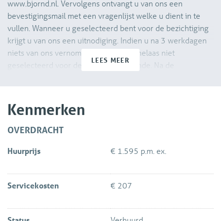
www.bjornd.nl. Vervolgens ontvangt u van ons een
bevestigingsmail met een vragenlijst welke u dient in te
vullen. Wanneer u geselecteerd bent voor de bezichtiging
krijgt u van ons een uitnodiging. Indien u na 3 werkdagen
niets van ons vernomen heeft bent u helaas niet
LEES MEER
geselecteerd voor de bezichtigingsronde. Na de
bezichtiging dient u ons ook weer per e-mail te laten
weten of u daadwerkelijk interesse heeft om de woning te
huren. Wij zullen uw verzoek aan de verhuurder
Kenmerken
voorleggen.
OVERDRACHT
Ruim 4-kamer appartement op de tweede etage met
Huurprijs
€ 1.595 p.m. ex.
balkon en eigen berging in de onderbouw, gelegen in de
wijk Voorhof. De woning heeft een centrale ligging ten
opzichte van het winkelcentrum 'In de Hoven' en het
Servicekosten
€ 207
openbaar vervoer. Er is een goede aansluiting met de
verschillende uitvalswegen. Daarnaast ligt het
stadscentrum op 5 minuten fietsafstand en ook station
Status
Verhuurd