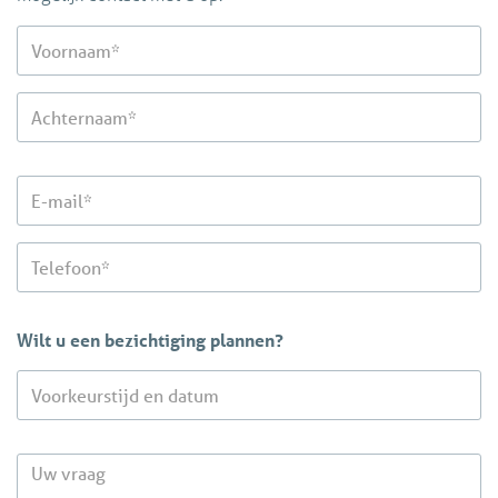
3. Werkgeversverklaring, 3 recente loonstroken en
bankafschrift waarop het laatst gestorte loon is vermeld
3. Bij zelfstandig ondernemer: uittreksel KvK, winst- en
verliesrekening afgelopen 2 jaar, meest recente IB60
formulier Belastingdienst
4. Huurt u momenteel reeds een woning? Dan ontvangen
wij tevens graag een verhuurdersverklaring
5. Heeft u momenteel een koopwoning? Dan ontvangen
wij tevens graag een verklaring hypotheekhouder,
eventueel een (ver)koopakte en de jaaropgave van uw
hypotheek van het afgelopen jaar.
6. Verklaring UWV inzake arbeidsverleden en laatst
Wilt u een bezichtiging plannen?
genoten inkomen, op te vragen met uw DigiD-code.
Indien de verhuurder akkoord gaat zullen wij een
huurcontract in opstellen conform model Raad van
Onroerende Zaken. Wij zullen deze per email aan u
toesturen ter goedkeuring, vervolgens zullen wij een