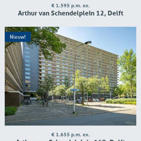
selected for the viewing round.
€ 1.595 p.m. ex.
Arthur van Schendelplein 12, Delft
If your are selected as candidate after this visit, the owner
is specifically asking for the following documents:
1. Copy of passport or other valid proof of identity or
Nieuw!
residence permit with foreign (non-EU) identity
2. Extract from the Personal Records Database (BRP)
3. Employer's statement, 3 recent pay slips and bank
statement stating the last paid wages
3. For self-employed persons: extract from Chamber of
Commerce, profit and loss account for the past 2 years,
most recent IB60 form Belastingdienst
4. Are you currently already renting a home? Then we
would also like to receive a landlord statement
5. Do you currently own a home for sale? Then we would
also like to receive a statement from the mortgage holder,
possibly a deed of sale and the annual statement of your
€ 1.655 p.m. ex.
mortgage for the past year.