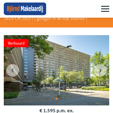
Arthur van Schendelplein 8
2624 CM, DELFT (
gelegen in de wijk Voorhof
)
Verhuurd
‹
›
€ 1.595 p.m. ex.