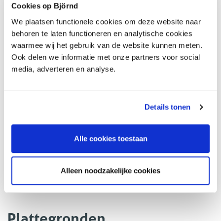
Cookies op Björnd
aanvang van het huurcontract
- Huur middels automatische incasso
We plaatsen functionele cookies om deze website naar
- Er worden geen uitlatingen gedaan over het
behoren te laten functioneren en analytische cookies
toewijzingsbeleid
waarmee wij het gebruik van de website kunnen meten.
- Te huur voor minimaal 25 maanden
Ook delen we informatie met onze partners voor social
media, adverteren en analyse.
- 1 maand kijkrecht voor de verhuurder bij beëindiging van
het huurcontract
- Het houden van huisdieren in het gehuurde is niet
toegestaan
Details tonen
- ROZ huurcontract (www.roz.nl)
- Er mag niet gerookt worden en er mogen geen
Alle cookies toestaan
veranderingen aan het gehuurde plaatsvinden zonder
schriftelijke toestemming van verhuurder.
- Als huurder dient u aantoonbaar voldoende financieel
Alleen noodzakelijke cookies
stabiel te zijn gedurende de gehele lengte van de overeen
te komen huurovereenkomst.
Plattegronden
Heeft u interesse in het huren van deze woning? Wij