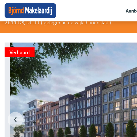
Neem contact op met
Bart Hendriks
Houttuinen 40 C
Aanb
2611 DX, DELFT (
gelegen in de wijk Binnenstad
)
Verhuurd
‹