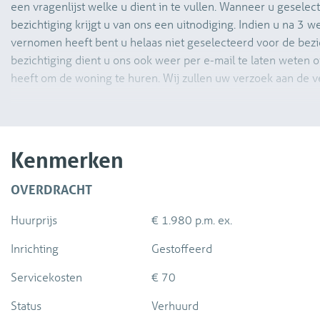
een vragenlijst welke u dient in te vullen. Wanneer u geselec
bezichtiging krijgt u van ons een uitnodiging. Indien u na 3 
vernomen heeft bent u helaas niet geselecteerd voor de bezi
bezichtiging dient u ons ook weer per e-mail te laten weten o
heeft om de woning te huren. Wij zullen uw verzoek aan de 
Direct naast het station van Delft en de binnenstad op loopaf
winkels om de hoek, is aan de Houttuinen het complex “Verme
Vermeer is een kleinschalig appartementencomplex verdeel
Kenmerken
(Vermilion, Bone Black & Ivory) met ieder een eigen portiekonts
studio’s/appartementen.
OVERDRACHT
Huurprijs
€ 1.980 p.m. ex.
Dit prachtig gestoffeerde appartement is gelegen op de derd
appartement is luxe afgewerkt en is voorzien van een moder
Inrichting
Gestoffeerd
benodigde apparatuur, één slaapkamer, badkamer en geheel 
vloerverwarming en een PVC vloer. Alle voorzieningen van 
Servicekosten
€ 70
zich op zeer korte loopafstand, zoals restaurants en winkels.
Status
Verhuurd
fietsafstand. Huurprijs is € 1.980,- per maand, exclusief