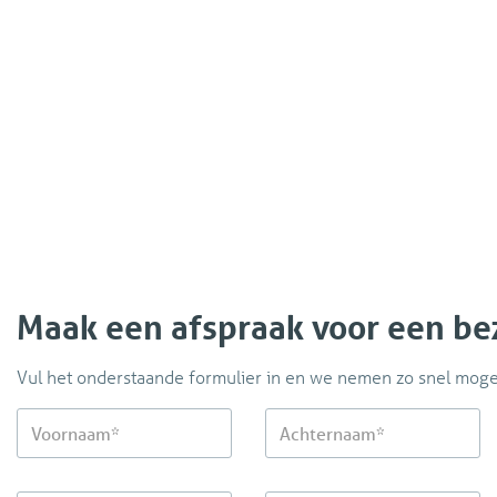
Voorwaarden:
- Te huur voor maximaal 1 (werkzaam) persoon of een stel, ge
mogelijk
- 1 maand waarborgsom betaalbaar voor de aanvang van het 
- De huur moet voor de 1e van de betreffende maand op de r
Maak een afspraak voor een be
Vul het onderstaande formulier in en we nemen zo snel mogel