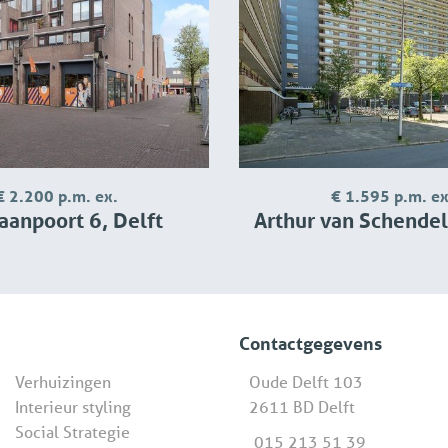
€ 2.200 p.m. ex.
€ 1.595 p.m. ex
aanpoort 6, Delft
Arthur van Schendelplein 
Contactgegevens
Verhuizingen
Oude Delft 103
Interieur styling
2611 BD Delft
Social Strategie
015 213 51 39