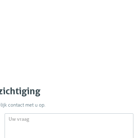
actually interested in renting
en studenten, PHD stel is
If the landlord agrees, we wil
Council model. We will send t
huurcontract
an appointment for signing as
ekening staan van de
property you rented (you will
zichtiging
ijk contact met u op.