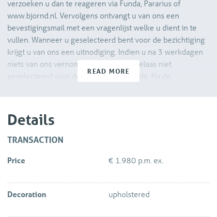
verzoeken u dan te reageren via Funda, Pararius of
www.bjornd.nl. Vervolgens ontvangt u van ons een
bevestigingsmail met een vragenlijst welke u dient in te
vullen. Wanneer u geselecteerd bent voor de bezichtiging
krijgt u van ons een uitnodiging. Indien u na 3 werkdagen
niets van ons vernomen heeft bent u helaas niet
READ MORE
geselecteerd voor de bezichtigingsronde. Na de
bezichtiging dient u ons ook weer per e-mail te laten
weten of u daadwerkelijk interesse heeft om de woning te
huren. Wij zullen uw verzoek aan de verhuurder
Details
voorleggen.
TRANSACTION
Direct naast het station van Delft en de binnenstad op
Price
€ 1.980 p.m. ex.
loopafstand, met vele restaurants en winkels om de hoek, is
aan de Houttuinen het complex “Vermeer Living”
gerealiseerd. Vermeer is een kleinschalig
Decoration
upholstered
appartementencomplex verdeeld in 3 gebouwdelen
(Vermilion, Bone Black & Ivory) met ieder een eigen