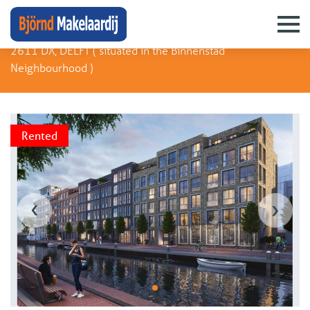
Houttuinen 40 C
2611 DX, DELFT (
situated in the Binnenstad
Neighbourhood
)
Rented
‹
›