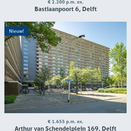
€ 2.200 p.m. ex.
Bastiaanpoort 6, Delft
Nieuw!
€ 1.655 p.m. ex.
Arthur van Schendelplein 169, Delft