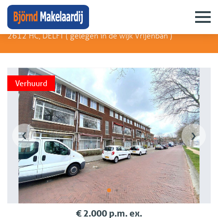
Oostsingel 31
2612 HC, DELFT (
gelegen in de wijk Vrijenban
)
Verhuurd
‹
›
€ 2.000 p.m. ex.