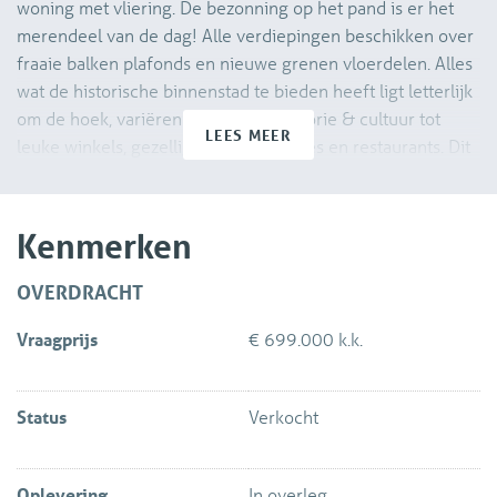
woning met vliering. De bezonning op het pand is er het
merendeel van de dag! Alle verdiepingen beschikken over
fraaie balken plafonds en nieuwe grenen vloerdelen. Alles
wat de historische binnenstad te bieden heeft ligt letterlijk
om de hoek, variërend van kunst, historie & cultuur tot
LEES MEER
leuke winkels, gezellige terrasjes, cafés en restaurants. Dit
romantische huis ademt zoveel sfeer uit, het voelt als een
historische plaats, midden in het oude centrum!
Kenmerken
De indeling is als volgt:
OVERDRACHT
Begane grond:
Vraagprijs
€ 699.000 k.k.
Fraaie entree met trapopgang naar de 1e verdieping,
trapkast en hal annex woonkamer/muziekkamer. Ruime
bergkast met dubbele deuren en naastgelegen toilet.
Status
Verkocht
Verder beschikt de begane grond over een aparte
eetkamer welke middels fraaie dubbele deuren te
bereiken is.
Oplevering
In overleg