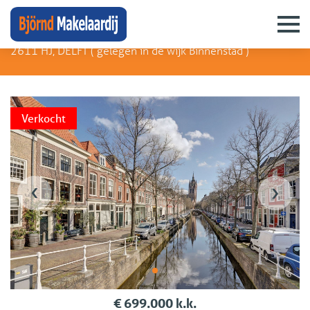
Oude Delft 234
2611 HJ, DELFT (
gelegen in de wijk Binnenstad
)
Verkocht
‹
›
€ 699.000 k.k.