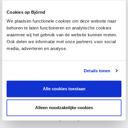
Helpen met uw business plan nodig?
Cookies op Björnd
Als u wilt een bedrijf te starten, is het verstandig om
een business plan te maken. Qredits zou u willen
We plaatsen functionele cookies om deze website naar
helpen!
behoren te laten functioneren en analytische cookies
waarmee wij het gebruik van de website kunnen meten.
Het business plan template is een voorbeeld van
Ook delen we informatie met onze partners voor social
een business plan. Wat is het voordeel van het
media, adverteren en analyse.
business plan template?
Het zet je eigen ideeën op papier
Details tonen
Het bevat alle noodzakelijke ingrediënten voor
een goed plan
U kunt het gebruiken voor uw potentiële
Alle cookies toestaan
zakenpartners en voor elke kredietaanvraag
Het is gratis!
Alleen noodzakelijke cookies
Download de
'business plan template
van Qredits