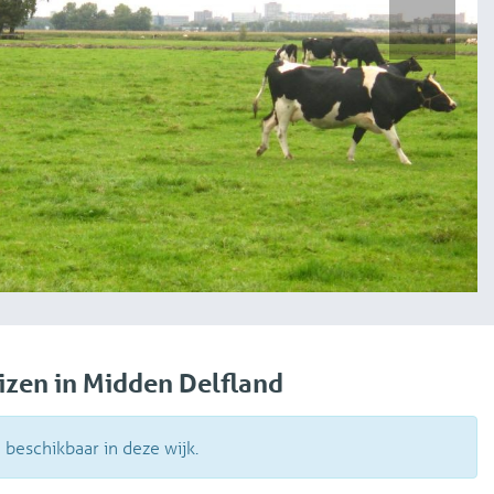
volg
izen in Midden Delfland
eschikbaar in deze wijk.