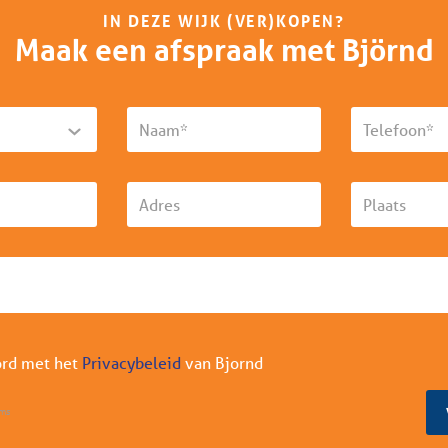
IN DEZE WIJK (VER)KOPEN?
Maak een afspraak met Björnd
ord met het
Privacybeleid
van Bjornd
rms