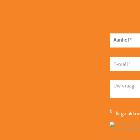
Aanhef*
Ik ga akko
reCAPTCHA
Privacy
•
Te