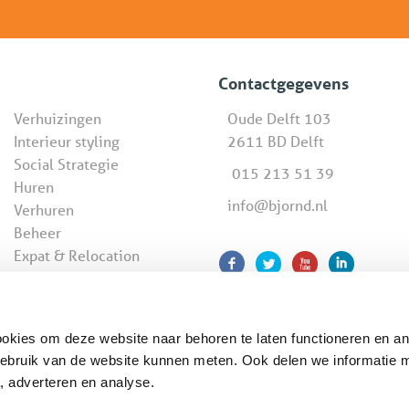
Contactgegevens
Verhuizingen
Oude Delft 103
Interieur styling
2611 BD Delft
Social Strategie
015 213 51 39
Huren
info@bjornd.nl
Verhuren
Beheer
Expat & Relocation
services
ookies om deze website naar behoren te laten functioneren en an
ebruik van de website kunnen meten. Ook delen we informatie 
kelaardij |
Privacybeleid
|
Cookiebeleid
|
Disclaimer
|
Webs
, adverteren en analyse.