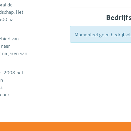
ral de
dschap. Het
Bedrijf
.400 ha
Momenteel geen bedrijfsobj
ebied van
 naar
r na jaren van
ds 2008 het
an
u,
coort.