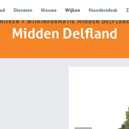
od
Diensten
Nieuws
Wijken
Huurdersdesk
Z
wijken
›
wijkinformatie midden delflan
Midden Delfland