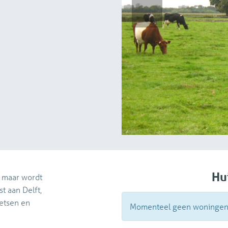
vorige
Hu
 maar wordt
t aan Delft,
ietsen en
Momenteel geen woningen b