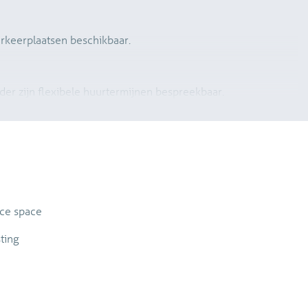
arkeerplaatsen beschikbaar.
der zijn flexibele huurtermijnen bespreekbaar.
imaal 1 jaar.
ice space
sting