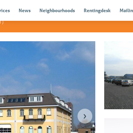
vices
News
Neighbourhoods
Rentingdesk
Mailin
d
)
Rented
›