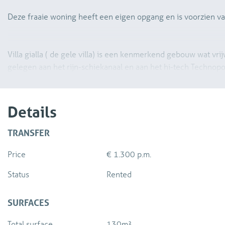
Deze fraaie woning heeft een eigen opgang en is voorzien va
Villa gialla ( de gele villa) is een kenmerkend gebouw wat vri
gelegen aan het rijn-schiekanaal en aan het hi-tech Technopol
Op de begane grond totaal ca. 1200m2 bedrijfsruimte en op 
kantoorruimtes en ook appartementen.
Details
TRANSFER
Price
€ 1.300 p.m.
Status
Rented
SURFACES
Total surface
130m²