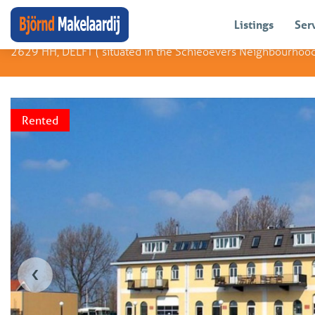
Björnd Arendsen
Rotterdamseweg 402 X
Listings
Ser
2629 HH, DELFT (
situated in the Schieoevers Neighbourhoo
Rented
‹