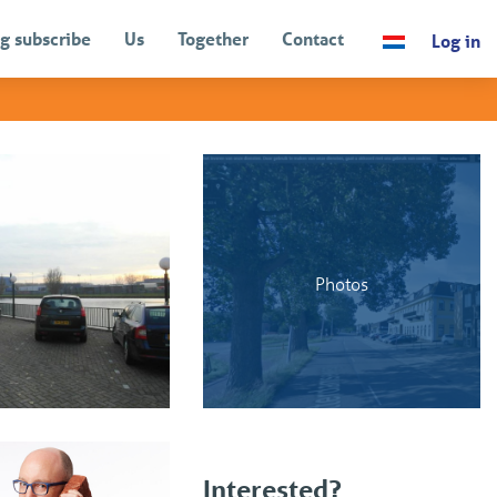
g subscribe
Us
Together
Contact
Log in
BACK
Photos
Interested?