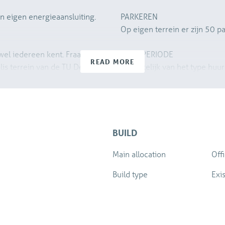
n eigen energieaansluiting.
PARKEREN
Op eigen terrein er zijn 50 p
jwel iedereen kent. Fraai
HUURPERIODE
READ MORE
is terrein van de TU Delft.
Afhankelijk van het type huur
de etage fraaie
Minimale contract periode min
BUILD
Main allocation
Off
Build type
Exi