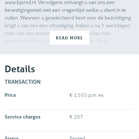
www.bjornd.nl. Vervolgens ontvangt u van ons een
bevestigingsmail met een vragenlijst welke u dient in te
vullen. Wanneer u geselecteerd bent voor de bezichtiging
krijgt u van ons een uitnodiging. Indien u na 3 werkdagen
niets van ons vernomen heeft bent u helaas niet
READ MORE
geselecteerd voor de bezichtigingsronde. Na de
bezichtiging dient u ons ook weer per e-mail te laten
weten of u daadwerkelijk interesse heeft om de woning te
huren. Wij zullen uw verzoek aan de verhuurder
Details
voorleggen.
TRANSACTION
Ruim 4-kamer appartement op de zeventiende etage met
Price
€ 1.555 p.m. ex.
balkon en eigen berging in de onderbouw, gelegen in de
wijk Voorhof. De woning heeft een centrale ligging ten
opzichte van het winkelcentrum 'In de Hoven' en het
Service charges
€ 207
openbaar vervoer. Er is een goede aansluiting met de
verschillende uitvalswegen. Daarnaast ligt het
stadscentrum op 5 minuten fietsafstand en ook station
Status
Rented