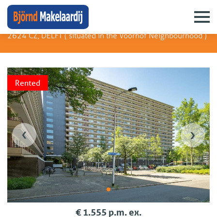
Arthur van Schendelplein 193
2624 CZ, DELFT (
situated in the Voorhof Neighbourhood
)
Rented
‹
›
€ 1.555 p.m. ex.