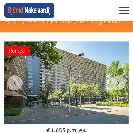
Arthur van Schendelplein 56
2624 CR, DELFT (
situated in the Voorhof Neighbourhood
)
Rented
‹
›
€ 1.655 p.m. ex.