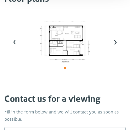
Heeft u interesse in het huren van deze woning? Wij
verzoeken u dan te reageren via Funda, Pararius of
www.bjornd.nl. Vervolgens ontvangt u van ons een
bevestigingsmail met een vragenlijst welke u dient in te
‹
›
vullen. Wanneer u geselecteerd bent voor de bezichtiging
krijgt u van ons een uitnodiging. Indien u na 3 werkdagen
niets van ons vernomen heeft bent u helaas niet
geselecteerd voor de bezichtigingsronde. Na de
bezichtiging dient u ons ook weer per e-mail te laten
weten of u daadwerkelijk interesse heeft om de woning te
huren. Wij zullen uw verzoek aan de verhuurder
voorleggen.
Contact us for a viewing
Indien u als kandidaat geselecteerd wordt vraagt deze
Fill in the form below and we will contact you as soon as
verhuurder specifiek om diverse documenten
possible.
1. Kopie paspoort dan wel ander geldig legitimatiebewijs
ofwel verblijfsvergunning bij buitenlandse (niet-EU)