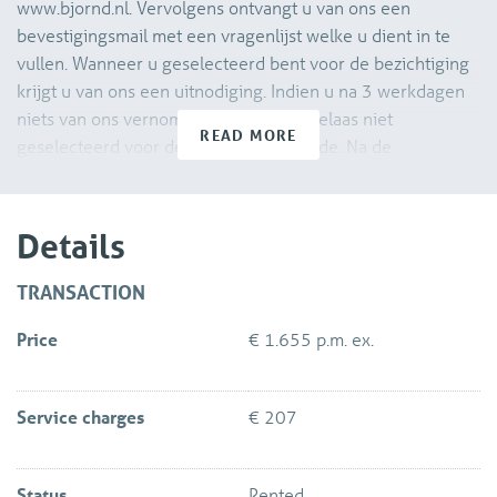
www.bjornd.nl. Vervolgens ontvangt u van ons een
bevestigingsmail met een vragenlijst welke u dient in te
vullen. Wanneer u geselecteerd bent voor de bezichtiging
krijgt u van ons een uitnodiging. Indien u na 3 werkdagen
niets van ons vernomen heeft bent u helaas niet
READ MORE
geselecteerd voor de bezichtigingsronde. Na de
bezichtiging dient u ons ook weer per e-mail te laten
weten of u daadwerkelijk interesse heeft om de woning te
huren. Wij zullen uw verzoek aan de verhuurder
Details
voorleggen.
TRANSACTION
Ruim 4-kamer appartement op de tweede etage met
Price
€ 1.655 p.m. ex.
balkon en eigen berging in de onderbouw, gelegen in de
wijk Voorhof. De woning heeft een centrale ligging ten
opzichte van het winkelcentrum 'In de Hoven' en het
Service charges
€ 207
openbaar vervoer. Er is een goede aansluiting met de
verschillende uitvalswegen. Daarnaast ligt het
stadscentrum op 5 minuten fietsafstand en ook station
Status
Rented