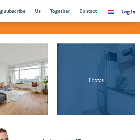
g subscribe
Us
Together
Contact
Log in
BACK
Photos