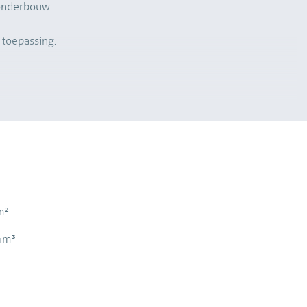
 onderbouw.
 toepassing.
m²
4m³