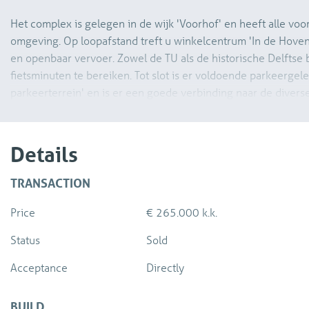
Het complex is gelegen in de wijk 'Voorhof' en heeft alle voo
omgeving. Op loopafstand treft u winkelcentrum 'In de Hoven
en openbaar vervoer. Zowel de TU als de historische Delftse 
fietsminuten te bereiken. Tot slot is er voldoende parkeergel
parkeerterrein' en is er een goede verbinding naar de divers
Haag, Rotterdam en Amsterdam.
Begane grond:
Details
Gezamenlijke entree, hal, trappenhuis en liften. Toegang tot d
TRANSACTION
8e verdieping:
Price
€ 265.000 k.k.
Entree van het appartement, vestibule en centrale gang met 
keuken aan de voorzijde van de woning. Deze basic keuken is
Status
Sold
gaskookplaat en een elektrische boiler. Nette badkamer met 
aansluiting voor de wasmachine. Apart toilet. Voorts is er aa
Acceptance
Directly
van goed formaat gelegen. De woonkamer heeft het zitgedeel
woning. Tevens is er aan de achterzijde een 2e slaapkamer ge
BUILD