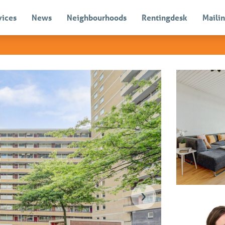
vices
News
Neighbourhoods
Rentingdesk
Mailin
Sold
›