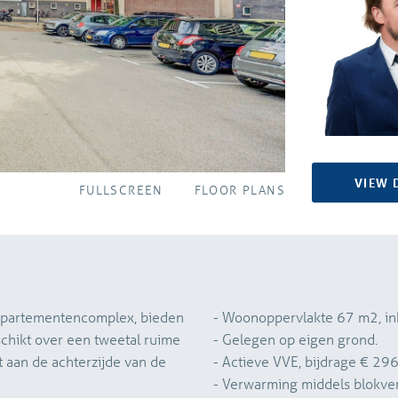
VIEW 
FULLSCREEN
FLOOR PLANS
appartementencomplex, bieden
- Woonoppervlakte 67 m2, i
- Gelegen op eigen grond.
t aan de achterzijde van de
- Actieve VVE, bijdrage € 296
- Verwarming middels blokver