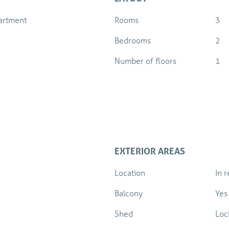
en van een heerlijk
artment
Rooms
3
Bedrooms
2
De bijdrage aan de Verenigin
stookkosten.
Number of floors
1
EXTERIOR AREAS
Location
In 
Balcony
Yes
Shed
Loc