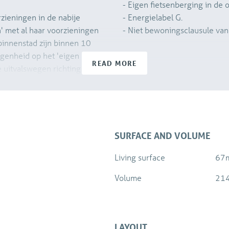
- Eigen fietsenberging in de
rzieningen in de nabije
- Energielabel G.
' met al haar voorzieningen
- Niet bewoningsclausule van
binnenstad zijn binnen 10
egenheid op het 'eigen
READ MORE
e uitvalswegen richting Den
e privé (fietsen)berging.
SURFACE AND VOLUME
Living surface
67
meterkast en toegang tot de
 voorzien van een 4 pits
Volume
21
douche, wastafel en
n de voorzijde een slaapkamer
te aan de achterzijde van
legen. Via deze kamer is er
LAYOUT