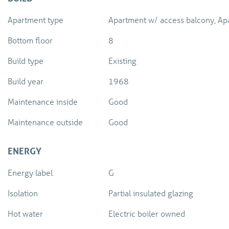
toegang tot het balkon op het Oosten waar genoten kan word
ochtendzonnetje!
Apartment type
Apartment w/ access balcony, Ap
Bottom floor
8
Bijzonderheden:
- Bouwjaar 1968.
Build type
Existing
Build year
1968
Maintenance inside
Good
Maintenance outside
Good
ENERGY
Energy label
G
Isolation
Partial insulated glazing
Hot water
Electric boiler owned