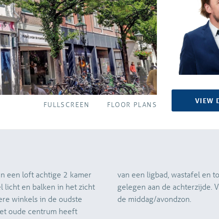
VIEW 
FULLSCREEN
FLOOR PLANS
an een loft achtige 2 kamer
van een ligbad, wastafel en t
licht en balken in het zicht
gelegen aan de achterzijde. V
ere winkels in de oudste
de middag/avondzon.
 Het oude centrum heeft