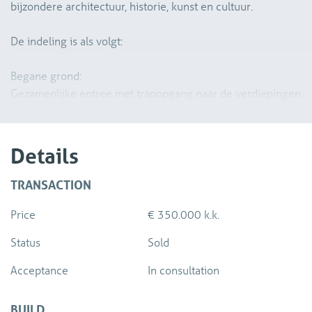
bijzondere architectuur, historie, kunst en cultuur.
De indeling is als volgt:
Begane grond:
Gezamenlijke entree met trapopgang naar de verdiepingen.
2e verdieping:
Entree in een loftachtig omgeving met bijzondere woonkamer,
Details
balken in het zicht. L vormige open keuken en entree naar tus
opstelplaats voor de CV ketel en boiler en de entree naar de
TRANSACTION
Price
€ 350.000 k.k.
Status
Sold
Acceptance
In consultation
BUILD