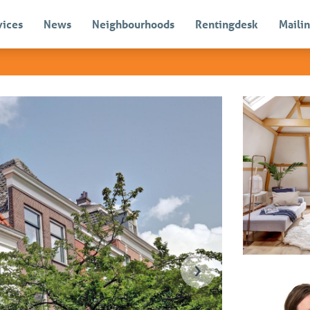
vices
News
Neighbourhoods
Rentingdesk
Mailin
Sold
›