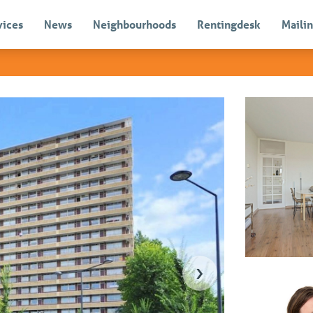
vices
News
Neighbourhoods
Rentingdesk
Mailin
Sold with condi
›