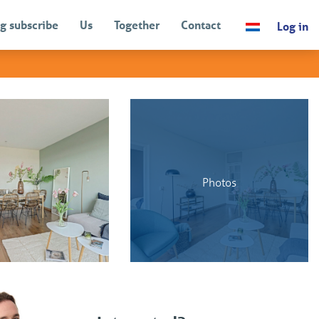
g subscribe
Us
Together
Contact
Log in
BACK
tions
Photos