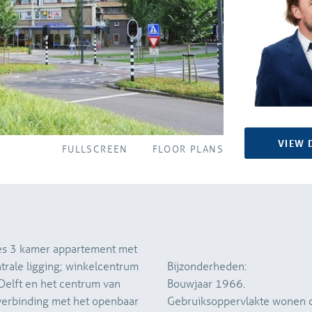
VIEW 
FULLSCREEN
FLOOR PLANS
jes 3 kamer appartement met
rale ligging; winkelcentrum
Bijzonderheden:
 Delft en het centrum van
Bouwjaar 1966.
 verbinding met het openbaar
Gebruiksoppervlakte wonen c