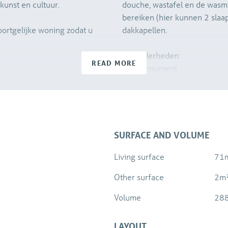
 kunst en cultuur.
douche, wastafel en de wasmac
bereiken (hier kunnen 2 slaa
oortgelijke woning zodat u
dakkapellen.
Bijzonderheden:
READ MORE
Rijksmonument.
Gebruiksoppervlakte wonen 
Bruto inhoud 288 m3.
ppartementen.
VVE actief, bijdrage € 118,1
Gezien de bouwperiode word
Niet bewonersclausule.
SURFACE AND VOLUME
erdieping en toegang tot de
Geen vragenlijst en roerende 
Living surface
71
partijen met een fraai zicht
Project notaris van toepassing
keuken te bereiken welke
Other surface
2m
Volume
28
LAYOUT