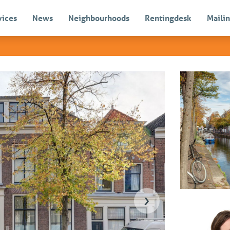
vices
News
Neighbourhoods
Rentingdesk
Mailin
)
Sold
›