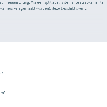
hineaansluiting. Via een splitlevel is de riante slaapkamer te
pkamers van gemaakt worden), deze beschikt over 2
71 m2.
3 per maand.
t de gebruikelijke ouderdomsclausule opgenomen.
zakenlijst aanwezig.
m²
.
²
8m³