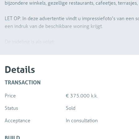
bijzondere winkels, gezellige restaurants, cafeetjes, terrasjes,
LET OP: In deze advertentie vindt u impressiefoto's van een s
een indruk van de beschikbare woning krijgt.
De indeling is als volgt:
Begane grond:
Gezamenlijke entree met meterkasten en toegang naar de a
Details
1e verdieping:
TRANSACTION
Entree van het appartement met hal, trapopgang naar de 2e v
Price
€ 375.000 k.k.
lichte en ruime woonkamer. De woonkamer heeft 2 grote raam
op de gracht van de Koornmarkt. Vanuit de woonkamer is de 
Status
Sold
Acceptance
In consultation
BUILD