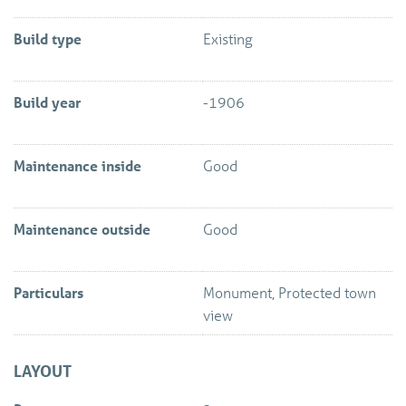
Project notaris van toepassing.
Build type
Existing
Build year
-1906
Maintenance inside
Good
Maintenance outside
Good
Particulars
Monument, Protected town
view
LAYOUT