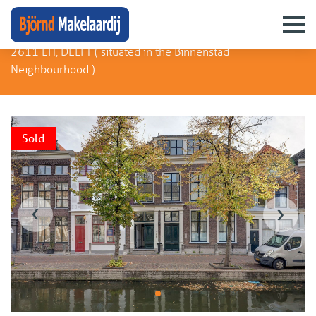
Koornmarkt 48 E
2611 EH, DELFT (
situated in the Binnenstad
Neighbourhood
)
Sold
‹
›