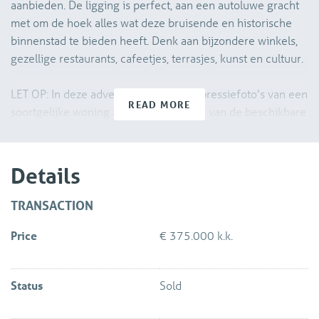
aanbieden. De ligging is perfect, aan een autoluwe gracht
met om de hoek alles wat deze bruisende en historische
binnenstad te bieden heeft. Denk aan bijzondere winkels,
gezellige restaurants, cafeetjes, terrasjes, kunst en cultuur.
LET OP: In deze advertentie vindt u impressiefoto's van een
READ MORE
soortgelijke woning zodat u een indruk van de beschikbare
woning krijgt.
De indeling is als volgt:
Details
Begane grond:
TRANSACTION
Gezamenlijke entree met meterkasten en toegang naar de
Price
€ 375.000 k.k.
appartementen.
Entree van het appartement met hal en toilet. Van daaruit is
de woonkamer te bereiken. Deze beschikt over een
Status
Sold
eenvoudig keukenblok en 2 openslaande deuren naar de
beschutte tuin op het noord oosten. De tuin beschikt over