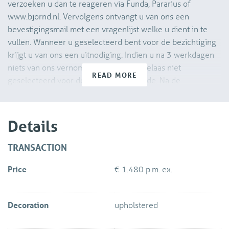
verzoeken u dan te reageren via Funda, Pararius of
www.bjornd.nl. Vervolgens ontvangt u van ons een
bevestigingsmail met een vragenlijst welke u dient in te
vullen. Wanneer u geselecteerd bent voor de bezichtiging
krijgt u van ons een uitnodiging. Indien u na 3 werkdagen
niets van ons vernomen heeft bent u helaas niet
READ MORE
geselecteerd voor de bezichtigingsronde. Na de
bezichtiging dient u ons ook weer per e-mail te laten
weten of u daadwerkelijk interesse heeft om de woning te
huren. Wij zullen uw verzoek aan de verhuurder
Details
voorleggen.
TRANSACTION
Gestoffeerd 3-kamer appartement met dakterras in
Price
€ 1.480 p.m. ex.
monumentaal pand, gelegen op de eerste verdieping aan
één van de mooiste grachten in de binnenstad van Delft.
Lichte woonkamer met grote ramen en fraai uitzicht op de
Decoration
upholstered
gracht. Huur is € 1.480,- per maand exclusief € 25,-
servicekosten en exclusief G/W/E/TV en internet. Per