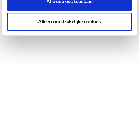
Alle cookies toestaan
bezichtiging dient u ons ook weer per e-mail te laten
weten of u daadwerkelijk interesse heeft om de woning te
Location
huren. Wij zullen uw verzoek aan de verhuurder
Alleen noodzakelijke cookies
voorleggen.
Indien de verhuurder akkoord gaat zullen wij een
huurcontract opstellen conform model Raad van
Onroerende Zaken. Wij zullen deze per email aan u
toesturen ter goedkeuring, vervolgens zullen wij een
afspraak voor ondertekening inplannen alsmede een
afspraak voor de opleveringsinspectie van de door u
gehuurde woning (u ontvangt dan van ons de sleutel).
Wij zullen dan contact opnemen met de verhuurder en uw
verzoek voorleggen.
Indien de verhuurder akkoord gaat zullen wij een
huurcontract in opstellen conform model Raad van
Onroerende Zaken. Wij zullen deze per email aan u