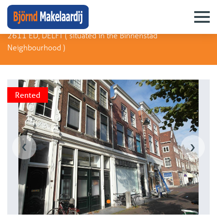
Koornmarkt 99
2611 ED, DELFT (
situated in the Binnenstad
Neighbourhood
)
Rented
‹
›