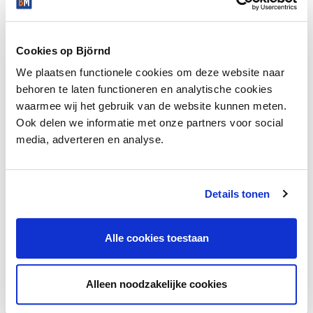
Statige en ruime villa ‘Clematis’ heeft een natuurlijke
overgang tussen tuin, architectuur en interieur. Deze
Build year
2014
woning met 200 m2 woonoppervlakte, 3 tot 4 slaapkamers
Cookies op Björnd
en 2 badkamers op de eerste verdieping is uitermate
We plaatsen functionele cookies om deze website naar
geschikt als uniek familiehuis.
LAYOUT
behoren te laten functioneren en analytische cookies
waarmee wij het gebruik van de website kunnen meten.
KENMERKEN VILLATYPE CLEMATIS:
Rooms
5
Ook delen we informatie met onze partners voor social
- Uniek familiehuis
media, adverteren en analyse.
- Veel lichtinval
- Totaal woonoppervlakte 200 m2
- Woonkamer circa 49 m2
Details tonen
- Keuken circa 29 m2
- 4 slaapkamers
Location
- 2 badkamers (circa 9 m2 & 6 m2)
Alle cookies toestaan
- Praktische bijkeuken
Alleen noodzakelijke cookies
Het is niet mogelijk om woningtype Clematis te bouwen op
kavel 6, 7 & 15.