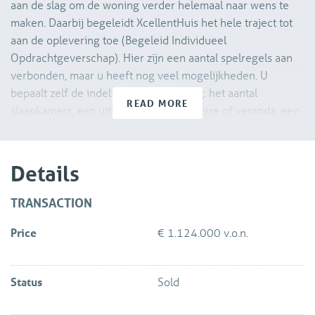
aan de slag om de woning verder helemaal naar wens te
maken. Daarbij begeleidt XcellentHuis het hele traject tot
aan de oplevering toe (Begeleid Individueel
Opdrachtgeverschap). Hier zijn een aantal spelregels aan
verbonden, maar u heeft nog veel mogelijkheden. U
bepaalt zelf de indeling van uw woning: het aantal
READ MORE
slaapkamers, een uitbouw, een extra serre of veranda, een
inloopkast of een tweede badkamer. Wilt u wel of geen
erker of misschien zelfs een kelder onder het huis? Of een
levensloopbestendige woning met een slaapkamer op de
Details
begane grond? Aan u de keuze!
TRANSACTION
Kortom; de woning wordt volledig aangepast aan uw
Price
€ 1.124.000 v.o.n.
wensen en XcellentHuis zorgt ervoor dat alles past in het
bestemmingsplan en regelgeving. U heeft hier zelf geen
omkijken naar. Met hun kennis en ervaring krijgt u de beste
Status
Sold
begeleiding voor het realiseren van uw droomhuis.