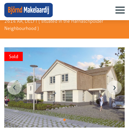
Laan Van Bentvelsen 1
2614 AA, DELFT (
situated in the Harnaschpolder
Neighbourhood
)
Sold
‹
›