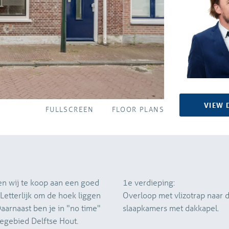
VIEW 
FULLSCREEN
FLOOR PLANS
en wij te koop aan een goed
1e verdieping:
etterlijk om de hoek liggen
Overloop met vlizotrap naar d
Daarnaast ben je in "no time"
slaapkamers met dakkapel.
iegebied Delftse Hout.