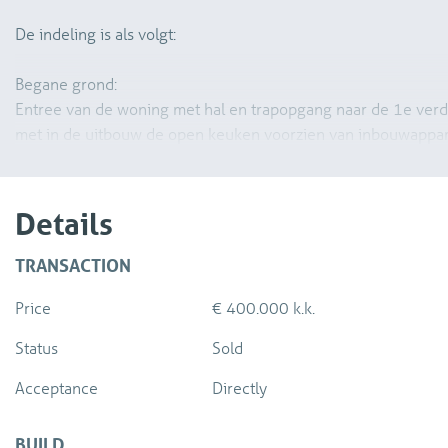
De indeling is als volgt:
Begane grond:
Entree van de woning met hal en trapopgang naar de 1e ver
met in de uitbouw de open keuken voorzien van inbouwappara
de badkamer. Deze is voorzien van een douche, wastafel en t
deuren is vanuit de woonkamer de beschutte plaats bereikba
Details
TRANSACTION
Price
€ 400.000 k.k.
Status
Sold
Acceptance
Directly
BUILD