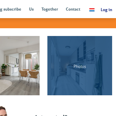
g subscribe
Us
Together
Contact
Log in
BACK
Photos