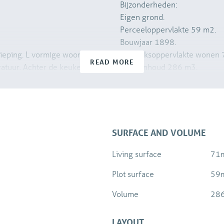
Bijzonderheden:
Eigen grond.
Perceeloppervlakte 59 m2.
Bouwjaar 1898.
dieping. L vormige woonkamer
Gebruiksoppervlakte wonen 
READ MORE
tuur. Achter de keuken ligt
Bruto inhoud 286 m3.
oilet. Middels openslaande
Energielabel D.
ar.
Ouderdomsclausule van toepa
Niet bewonersclausule van to
SURFACE AND VOLUME
Living surface
71
Plot surface
59
Volume
28
LAYOUT