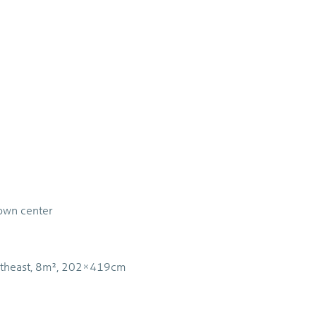
town center
theast, 8m², 202×419cm