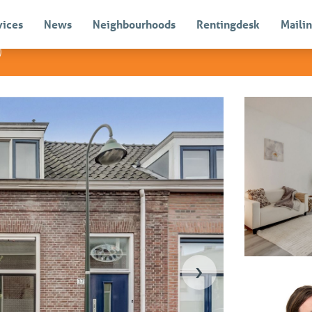
vices
News
Neighbourhoods
Rentingdesk
Mailin
)
Sold
›