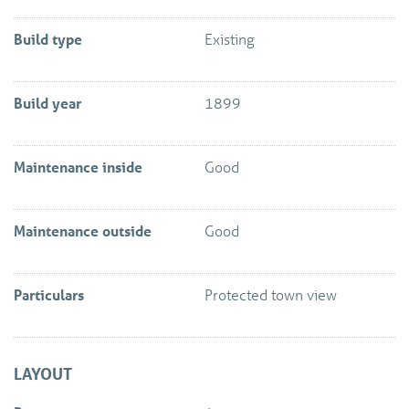
Keuken gewrapped in januari 2026.
Build type
Existing
Build year
1899
Maintenance inside
Good
Maintenance outside
Good
Particulars
Protected town view
LAYOUT