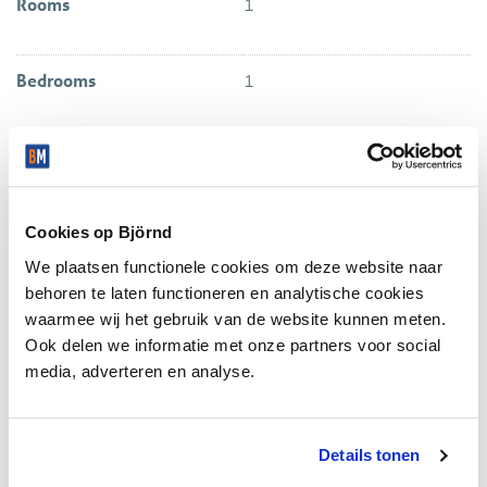
Rooms
1
Bedrooms
1
Number of floors
1
Cookies op Björnd
ENERGY
We plaatsen functionele cookies om deze website naar
behoren te laten functioneren en analytische cookies
Energy label
C
waarmee wij het gebruik van de website kunnen meten.
Ook delen we informatie met onze partners voor social
Isolation
Roof insulation, Wall
media, adverteren en analyse.
insulation, Floor insulation,
Insulated glazing
Details tonen
Hot water
Central heating, Electric