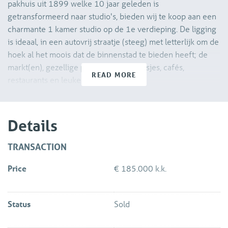
pakhuis uit 1899 welke 10 jaar geleden is
getransformeerd naar studio's, bieden wij te koop aan een
charmante 1 kamer studio op de 1e verdieping. De ligging
is ideaal, in een autovrij straatje (steeg) met letterlijk om de
hoek al het moois dat de binnenstad te bieden heeft; de
markt(en), gezellige pleintjes met terrasjes, cafés,
READ MORE
restaurants en leuke winkels.
De indeling is als volgt:
Details
Begane grond:
Hoofdentree met trappenhuis naar de studio's.
TRANSACTION
Price
€ 185.000 k.k.
1e verdieping:
Algemene overloop met opstelplaats voor de wasmachine
en droger voor alle studio's.
Status
Sold
Entree van de studio met sfeervolle ruimte om in te leven.