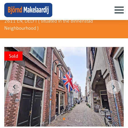
Molstraat 46 B
2611 EN, DELFT (
situated in the Binnenstad
Neighbourhood
)
Sold
‹
›