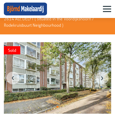
Persijnlaan 74
2614 AD, DELFT (
situated in the Voordijkshoorn /
Rodekruisbuurt Neighbourhood
)
Sold
‹
›