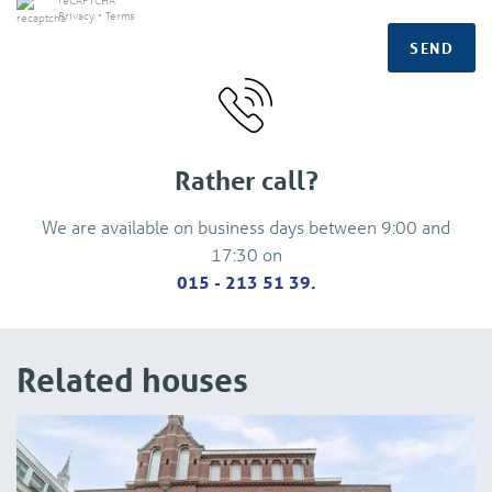
reCAPTCHA
Privacy
•
Terms
appointment for inspection of your new home. We will
SEND
inspect the place together with you and if all is well you
receive the key.
Rather call?
We are available on business days between 9:00 and
17:30 on
015 - 213 51 39.
Related houses