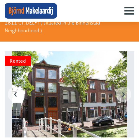
Pieterstraat 7
2611 CT, DELFT (
situated in the Binnenstad
Neighbourhood
)
Rented
‹
›