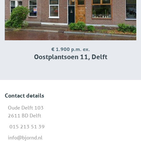
€ 1.900 p.m. ex.
Oostplantsoen 11, Delft
Contact details
Oude Delft 103
2611 BD Delft
015 213 51 39
info@bjornd.nl