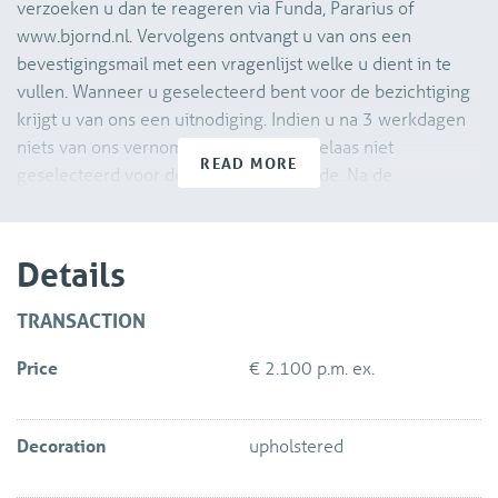
verzoeken u dan te reageren via Funda, Pararius of
www.bjornd.nl. Vervolgens ontvangt u van ons een
bevestigingsmail met een vragenlijst welke u dient in te
vullen. Wanneer u geselecteerd bent voor de bezichtiging
krijgt u van ons een uitnodiging. Indien u na 3 werkdagen
niets van ons vernomen heeft bent u helaas niet
READ MORE
geselecteerd voor de bezichtigingsronde. Na de
bezichtiging dient u ons ook weer per e-mail te laten
weten of u daadwerkelijk interesse heeft om de woning te
huren. Wij zullen uw verzoek aan de verhuurder
Details
voorleggen.
TRANSACTION
Uniek, gestoffeerd 2-laags penthouse appartement op de
Price
€ 2.100 p.m. ex.
3e en 4e etage gelegen met 2 slaapkamers, 2 badkamers
en 2 terrassen met berging op de begane grond. Dit
moderne, in 2003 gebouwde appartement van ca. 100m2
Decoration
upholstered
heeft onder andere grote vierkante ramen met een vrij
uitzicht over de binnenstad met haar Delftse grachten!