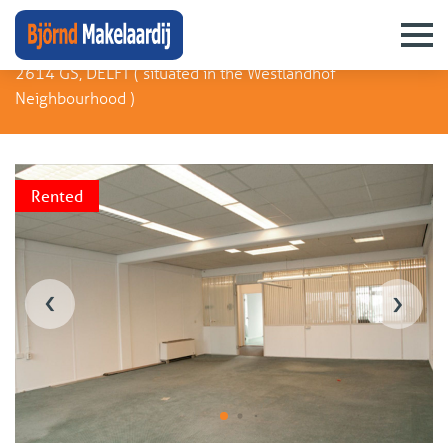
Kluizenaarsbocht 6 1E 73M2
2614 GS, DELFT (
situated in the Westlandhof
Neighbourhood
)
Rented
‹
›