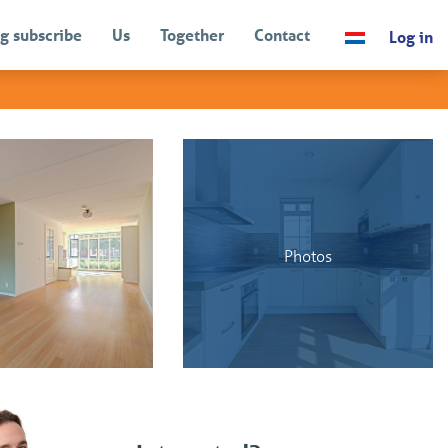
g subscribe
Us
Together
Contact
Log in
BACK
nditions
Photos