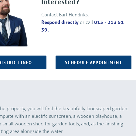
Interested?
Contact Bart Hendriks.
Respond directly
or call
015 - 213 51
39.
DISTRICT INFO
SCHEDULE APPOINTMENT
the property, you will find the beautifully landscaped garden:
mplete with an electric sunscreen, a wooden playhouse, a
 small wooden shed for garden tools, and, as the finishing
ating area alongside the water.