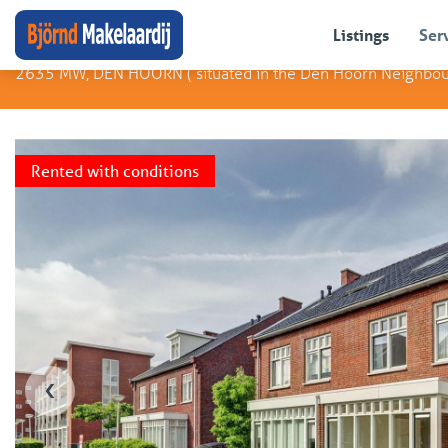
Neem contact op met
Bart Hendriks
Egmondland 42
Listings
Ser
2635 MW, DEN HOORN (
situated in the Den Hoorn Neighbo
Rented with conditions
‹