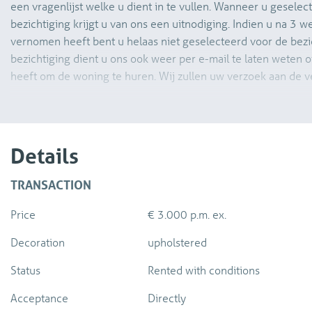
een vragenlijst welke u dient in te vullen. Wanneer u geselec
bezichtiging krijgt u van ons een uitnodiging. Indien u na 3 
vernomen heeft bent u helaas niet geselecteerd voor de bezi
bezichtiging dient u ons ook weer per e-mail te laten weten o
heeft om de woning te huren. Wij zullen uw verzoek aan de 
Ruime en sfeervolle twee-onder-een-kapwoning op een unieke
Den Hoorn
Welkom aan Egmondland 42 in Den Hoorn! Deze uitstekend 
Details
twee-onder-een-kapwoning biedt een ideale combinatie van r
een prachtige locatie in een kindvriendelijke en groene wo
TRANSACTION
gelegen in een rustig en autoluw hofje en beschikt over een 
Price
€ 3.000 p.m. ex.
terrein. Dankzij de ligging aan het water en de royale voor-, zi
volop van privacy, buitenruimte en een heerlijk vrij uitzicht. B
Decoration
upholstered
comfortabele gezinswoning met ruime leefvertrekken, meer
praktische indeling die perfect aansluit bij de wensen van 
Status
Rented with conditions
is bijzonder aantrekkelijk voor gezinnen. In de directe nabijh
Acceptance
Directly
scholen, kinderopvang, speelvoorzieningen, sportfaciliteiten 