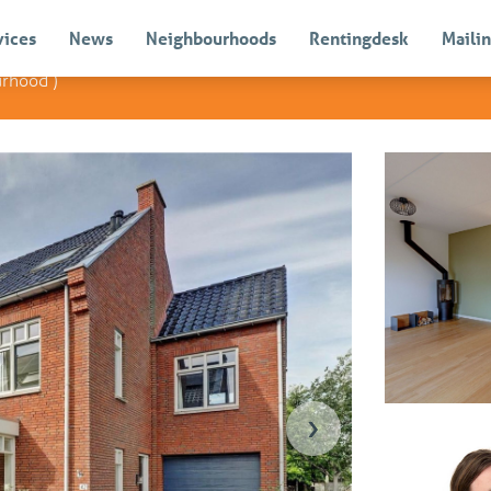
vices
News
Neighbourhoods
Rentingdesk
Mailin
urhood
)
Rented with co
›