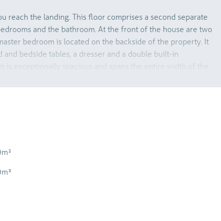
, you reach the landing. This floor comprises a second separate
 bedrooms and the bathroom. At the front of the house are two
aster bedroom is located on the backside of the property. It
d and bedside tables, a dresser and a double built-in
is exceptionally spacious and spans the entire width of the
made wardrobe extending up to the elevated ceiling. The
ed with a bathtub with hand shower, a separate shower
 vanity unit, a bathroom cabinet, a mirrored cabinet and a
g to the attic floor with windows on both sides, allowing for
0m²
his versatile space can be used as an additional bedroom, home
chnical room is also located here and houses the inverter for
0m³
cal ventilation unit and the connections for a washing
-built storage room and the enclosed storage areas on the