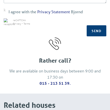
I agree with the
Privacy Statement
Bjornd
reCAPTCHA
Privacy
•
Terms
SEND
Rather call?
We are available on business days between 9:00 and
17:30 on
015 - 213 51 39.
Related houses