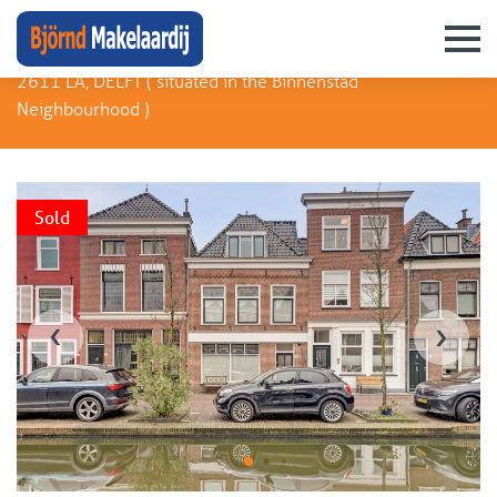
Vlamingstraat 90
2611 LA, DELFT (
situated in the Binnenstad
Neighbourhood
)
Sold
‹
›