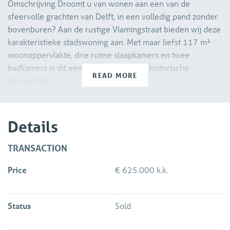
Omschrijving Droomt u van wonen aan een van de
sfeervolle grachten van Delft, in een volledig pand zonder
bovenburen? Aan de rustige Vlamingstraat bieden wij deze
karakteristieke stadswoning aan. Met maar liefst 117 m²
woonoppervlakte, drie ruime slaapkamers en twee
badkamers is dit een unieke kans in de historische
READ MORE
binnenstad.
De woning ligt op een toplocatie: rustig gelegen aan het
water, maar met alle stadse voorzieningen om de hoek. Het
Details
station Delft Centraal, de TU-campus en uitvalswegen
A4/A13 zijn binnen enkele minuten bereikbaar. Kortom:
TRANSACTION
authentieke charme gecombineerd met ruimte en comfort.
Price
€ 625.000 k.k.
Indeling:
Status
Sold
Begane grond – Woonkeuken & Comfort Entree in de
woning. De begane grond is momenteel ingericht als een