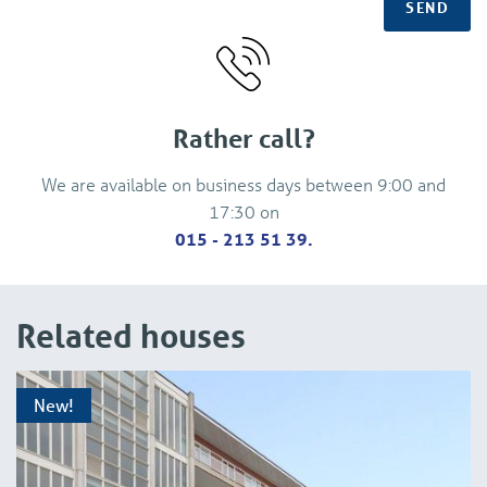
SEND
Conditions:
- Suitable for maximum 1 (working) person, no master or
normal students, PHD-student is welcome
- 1 month deposit
- Rent needs to be paid in advance
Rather call?
- There will be no explanations regarding the selecting
We are available on business days between 9:00 and
process
17:30 on
- Minimum 12 months contract
015 - 213 51 39.
- 1 month viewing rights at termination off the contract
- Pets are not allowed in the rental
- ROZ-rental contract (www.roz.nl)
- No smoking and no changes can be made to the property
Related houses
(painting, drilling etc) without the written consent of the
owner.
New!
- As a tenant, you must be able to show that you are
sufficiently, financially stable throughout the entire length
of the rental agreement.