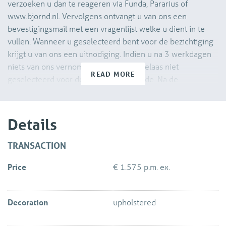
verzoeken u dan te reageren via Funda, Pararius of
www.bjornd.nl. Vervolgens ontvangt u van ons een
bevestigingsmail met een vragenlijst welke u dient in te
vullen. Wanneer u geselecteerd bent voor de bezichtiging
krijgt u van ons een uitnodiging. Indien u na 3 werkdagen
niets van ons vernomen heeft bent u helaas niet
READ MORE
geselecteerd voor de bezichtigingsronde. Na de
bezichtiging dient u ons ook weer per e-mail te laten
weten of u daadwerkelijk interesse heeft om de woning te
huren. Wij zullen uw verzoek aan de verhuurder
Details
voorleggen.
TRANSACTION
Vroeger een hooizolder, nu gerenoveerd naar een prachtig
Price
€ 1.575 p.m. ex.
en luxueus gestoffeerd/deels gemeubileerd 2-kamer
appartement! Gelegen op de begane grond en eerste
verdieping in een bijzonder mooi gelegen boerderij nabij
Decoration
upholstered
het centrum van Delfgauw met de TU op fietsafstand!
Prachtig groen, koeien naast de deur, rust alom; wat wil een