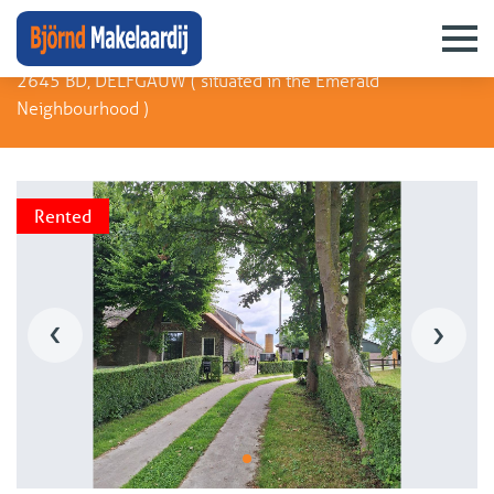
Zuideindseweg 27
2645 BD, DELFGAUW (
situated in the Emerald
Neighbourhood
)
Rented
‹
›