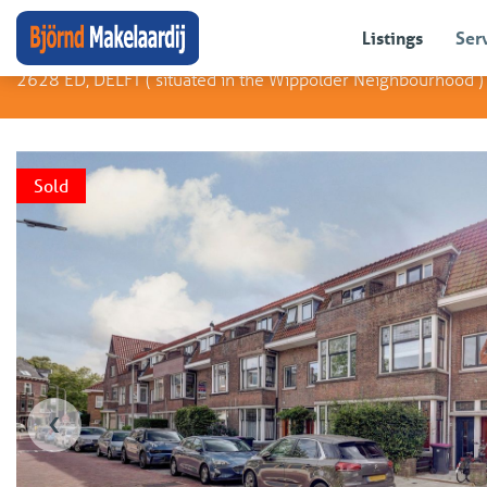
Neem contact op met
Bart Hendriks
Botaniestraat 8
Listings
Ser
2628 ED, DELFT (
situated in the Wippolder Neighbourhood
)
Sold
‹