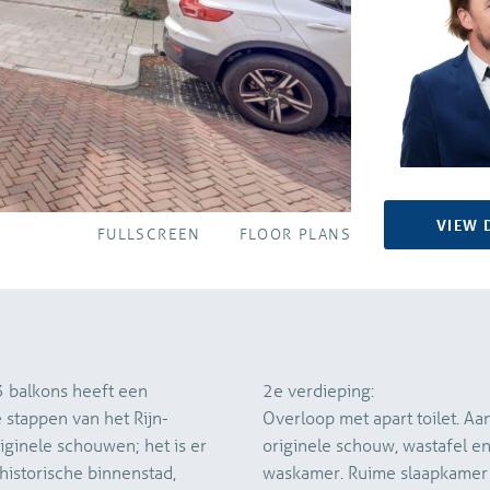
VIEW 
FULLSCREEN
FLOOR PLANS
3 balkons heeft een
2e verdieping:
e stappen van het Rijn-
Overloop met apart toilet. A
riginele schouwen; het is er
originele schouw, wastafel en
historische binnenstad,
waskamer. Ruime slaapkamer a