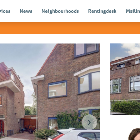
vices
News
Neighbourhoods
Rentingdesk
Mailin
Sold
›