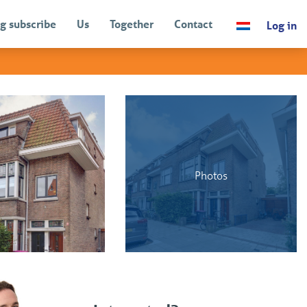
g subscribe
Us
Together
Contact
Log in
BACK
Photos